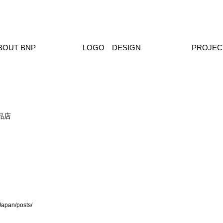
BOUT BNP
LOGO DESIGN
PROJEC
TRINITAE ロゴ
品店
Japan/posts/